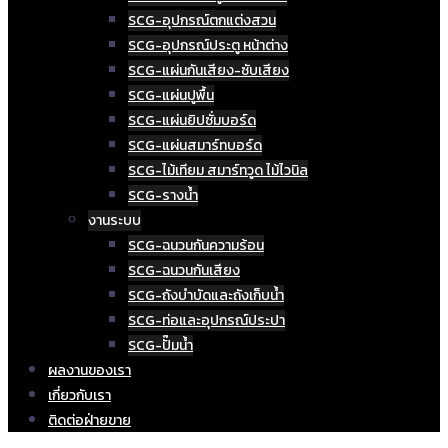
SCG-อุปกรณ์ตกแต่งสวน
SCG-อุปกรณ์ประตู หน้าต่าง
SCG-แผ่นกันเสียง-ซับเสียง
SCG-แผ่นปูพื้น
SCG-แผ่นยิปซั่มบอร์ด
SCG-แผ่นสมาร์ทบอร์ด
SCG-ไม้เทียม สมาร์ทวูด ไม้ไวนิล
SCG-รางน้ำ
งานระบบ
SCG-ฉนวนกันความร้อน
SCG-ฉนวนกันเสียง
SCG-ถังบำบัดและถังเก็บน้ำ
SCG-ท่อและอุปกรณ์ประปา
SCG-ปั๊มน้ำ
ผลงานของเรา
เกี่ยวกับเรา
ติดต่อฝ่ายขาย