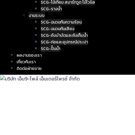
SCG-ไม้เทียม สมาร์ทวูด ไม้ไวนิล
SCG-รางน้ำ
งานระบบ
SCG-ฉนวนกันความร้อน
SCG-ฉนวนกันเสียง
SCG-ถังบำบัดและถังเก็บน้ำ
SCG-ท่อและอุปกรณ์ประปา
SCG-ปั๊มน้ำ
ผลงานของเรา
เกี่ยวกับเรา
ติดต่อฝ่ายขาย