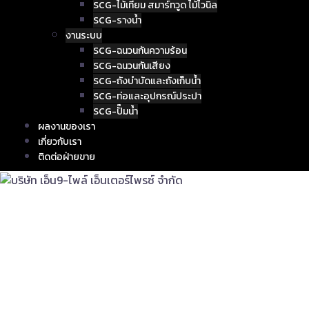
SCG-ไม้เทียม สมาร์ทวูด ไม้ไวนิล
SCG-รางน้ำ
งานระบบ
SCG-ฉนวนกันความร้อน
SCG-ฉนวนกันเสียง
SCG-ถังบำบัดและถังเก็บน้ำ
SCG-ท่อและอุปกรณ์ประปา
SCG-ปั๊มน้ำ
ผลงานของเรา
เกี่ยวกับเรา
ติดต่อฝ่ายขาย