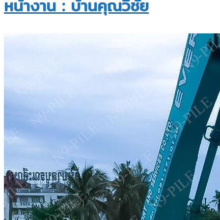
หน้างาน : บ้านคุณวิชัย​