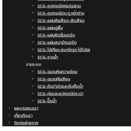
SCG-อุปกรณ์ตกแต่งสวน
SCG-อุปกรณ์ประตู หน้าต่าง
SCG-แผ่นกันเสียง-ซับเสียง
SCG-แผ่นปูพื้น
SCG-แผ่นยิปซั่มบอร์ด
SCG-แผ่นสมาร์ทบอร์ด
SCG-ไม้เทียม สมาร์ทวูด ไม้ไวนิล
SCG-รางน้ำ
งานระบบ
SCG-ฉนวนกันความร้อน
SCG-ฉนวนกันเสียง
SCG-ถังบำบัดและถังเก็บน้ำ
SCG-ท่อและอุปกรณ์ประปา
SCG-ปั๊มน้ำ
ผลงานของเรา
เกี่ยวกับเรา
ติดต่อฝ่ายขาย