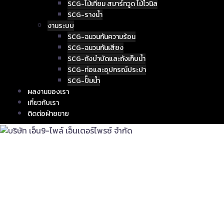
SCG-ไม้เทียม สมาร์ทวูด ไม้ไวนิล
SCG-รางน้ำ
งานระบบ
SCG-ฉนวนกันความร้อน
SCG-ฉนวนกันเสียง
SCG-ถังบำบัดและถังเก็บน้ำ
SCG-ท่อและอุปกรณ์ประปา
SCG-ปั๊มน้ำ
ผลงานของเรา
เกี่ยวกับเรา
ติดต่อฝ่ายขาย