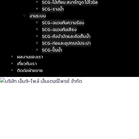
SCG-ไม้เทียม สมาร์ทวูด ไม้ไวนิล
SCG-รางน้ำ
งานระบบ
SCG-ฉนวนกันความร้อน
SCG-ฉนวนกันเสียง
SCG-ถังบำบัดและถังเก็บน้ำ
SCG-ท่อและอุปกรณ์ประปา
SCG-ปั๊มน้ำ
ผลงานของเรา
เกี่ยวกับเรา
ติดต่อฝ่ายขาย