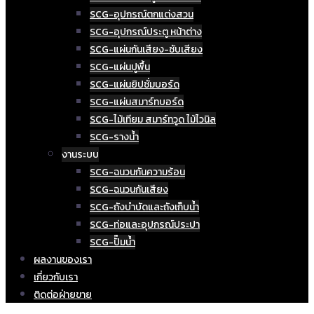
SCG-อุปกรณ์ตกแต่งสวน
SCG-อุปกรณ์ประตู หน้าต่าง
SCG-แผ่นกันเสียง-ซับเสียง
SCG-แผ่นปูพื้น
SCG-แผ่นยิปซั่มบอร์ด
SCG-แผ่นสมาร์ทบอร์ด
SCG-ไม้เทียม สมาร์ทวูด ไม้ไวนิล
SCG-รางน้ำ
งานระบบ
SCG-ฉนวนกันความร้อน
SCG-ฉนวนกันเสียง
SCG-ถังบำบัดและถังเก็บน้ำ
SCG-ท่อและอุปกรณ์ประปา
SCG-ปั๊มน้ำ
ผลงานของเรา
เกี่ยวกับเรา
ติดต่อฝ่ายขาย