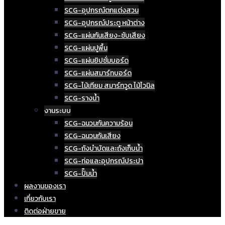
SCG-อุปกรณ์ตกแต่งสวน
SCG-อุปกรณ์ประตู หน้าต่าง
SCG-แผ่นกันเสียง-ซับเสียง
SCG-แผ่นปูพื้น
SCG-แผ่นยิปซั่มบอร์ด
SCG-แผ่นสมาร์ทบอร์ด
SCG-ไม้เทียม สมาร์ทวูด ไม้ไวนิล
SCG-รางน้ำ
งานระบบ
SCG-ฉนวนกันความร้อน
SCG-ฉนวนกันเสียง
SCG-ถังบำบัดและถังเก็บน้ำ
SCG-ท่อและอุปกรณ์ประปา
SCG-ปั๊มน้ำ
ผลงานของเรา
เกี่ยวกับเรา
ติดต่อฝ่ายขาย