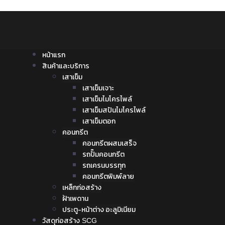
หน้าแรก
สินค้าและบริการ
เสาเข็ม
เสาเข็มเจาะ
เสาเข็มไมโครไพล์
เสาเข็มสปันไมโครไพล์
เสาเข็มตอก
คอนกรีต
คอนกรีตผสมเสร็จ
รถปั๊มคอนกรีต
รถเครนบรรทุก
คอนกรีตพิมพ์ลาย
เหล็กก่อสร้าง
ฝ้าเพดาน
ประตู-หน้าต่าง อะลูมิเนียม
วัสดุก่อสร้าง SCG