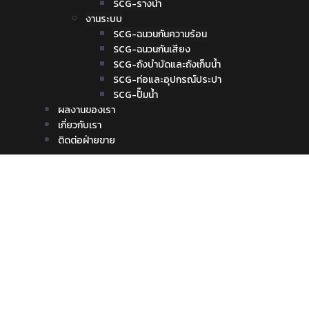
SCG-รางน้ำ
งานระบบ
SCG-ฉนวนกันความร้อน
SCG-ฉนวนกันเสียง
SCG-ถังบำบัดและถังเก็บน้ำ
SCG-ท่อและอุปกรณ์ประปา
SCG-ปั๊มน้ำ
ผลงานของเรา
เกี่ยวกับเรา
ติดต่อฝ่ายขาย