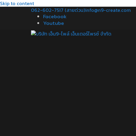
Skip to content
062-602-7517 (สายด่วน)
info@n9-create.com
Facebook
Youtube