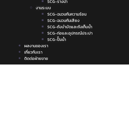
SCG-รางน้ำ
งานระบบ
SCG-ฉนวนกันความร้อน
SCG-ฉนวนกันเสียง
SCG-ถังบำบัดและถังเก็บน้ำ
SCG-ท่อและอุปกรณ์ประปา
SCG-ปั๊มน้ำ
ผลงานของเรา
เกี่ยวกับเรา
ติดต่อฝ่ายขาย