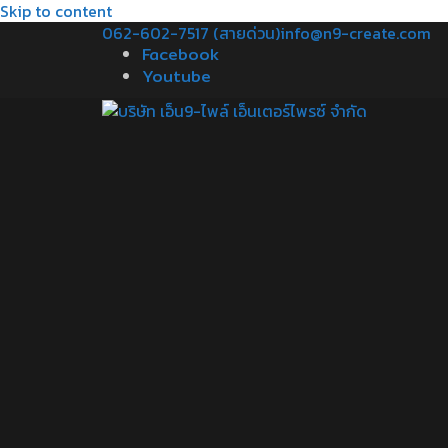
Skip to content
062-602-7517 (สายด่วน)
info@n9-create.com
Facebook
Youtube