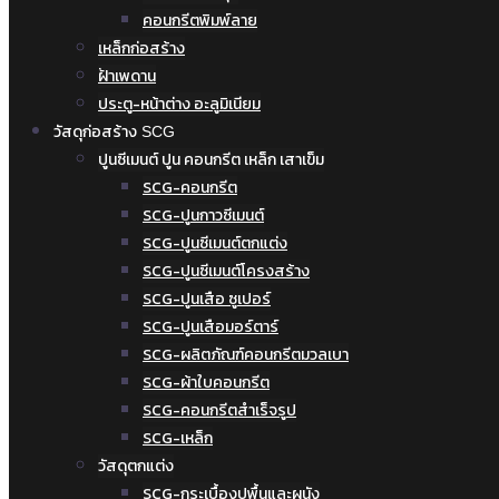
คอนกรีตพิมพ์ลาย
เหล็กก่อสร้าง
ฝ้าเพดาน
ประตู-หน้าต่าง อะลูมิเนียม
วัสดุก่อสร้าง SCG
ปูนซีเมนต์ ปูน คอนกรีต เหล็ก เสาเข็ม
SCG-คอนกรีต
SCG-ปูนกาวซีเมนต์
SCG-ปูนซีเมนต์ตกแต่ง
SCG-ปูนซีเมนต์โครงสร้าง
SCG-ปูนเสือ ซูเปอร์
SCG-ปูนเสือมอร์ตาร์
SCG-ผลิตภัณฑ์คอนกรีตมวลเบา
SCG-ผ้าใบคอนกรีต
SCG-คอนกรีตสำเร็จรูป
SCG-เหล็ก
วัสดุตกแต่ง
SCG-กระเบื้องปูพื้นและผนัง