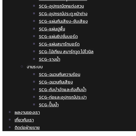
SCG-อุปกรณ์ตกแต่งสวน
SCG-อุปกรณ์ประตู หน้าต่าง
SCG-แผ่นกันเสียง-ซับเสียง
SCG-แผ่นปูพื้น
SCG-แผ่นยิปซั่มบอร์ด
SCG-แผ่นสมาร์ทบอร์ด
SCG-ไม้เทียม สมาร์ทวูด ไม้ไวนิล
SCG-รางน้ำ
งานระบบ
SCG-ฉนวนกันความร้อน
SCG-ฉนวนกันเสียง
SCG-ถังบำบัดและถังเก็บน้ำ
SCG-ท่อและอุปกรณ์ประปา
SCG-ปั๊มน้ำ
ผลงานของเรา
เกี่ยวกับเรา
ติดต่อฝ่ายขาย