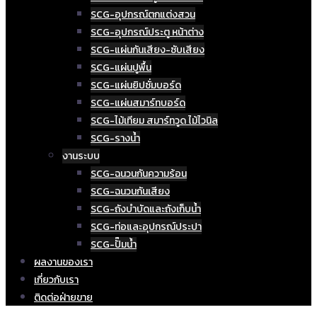
SCG-อุปกรณ์ตกแต่งสวน
SCG-อุปกรณ์ประตู หน้าต่าง
SCG-แผ่นกันเสียง-ซับเสียง
SCG-แผ่นปูพื้น
SCG-แผ่นยิปซั่มบอร์ด
SCG-แผ่นสมาร์ทบอร์ด
SCG-ไม้เทียม สมาร์ทวูด ไม้ไวนิล
SCG-รางน้ำ
งานระบบ
SCG-ฉนวนกันความร้อน
SCG-ฉนวนกันเสียง
SCG-ถังบำบัดและถังเก็บน้ำ
SCG-ท่อและอุปกรณ์ประปา
SCG-ปั๊มน้ำ
ผลงานของเรา
เกี่ยวกับเรา
ติดต่อฝ่ายขาย