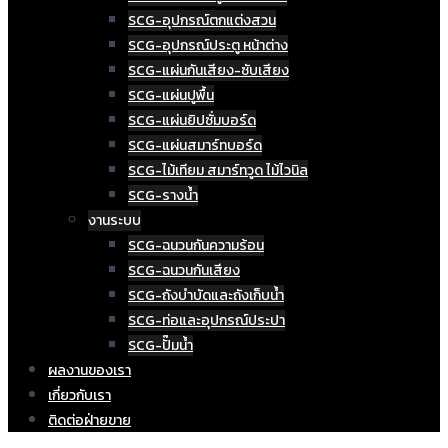
SCG-อุปกรณ์ตกแต่งสวน
SCG-อุปกรณ์ประตู หน้าต่าง
SCG-แผ่นกันเสียง-ซับเสียง
SCG-แผ่นปูพื้น
SCG-แผ่นยิปซั่มบอร์ด
SCG-แผ่นสมาร์ทบอร์ด
SCG-ไม้เทียม สมาร์ทวูด ไม้ไวนิล
SCG-รางน้ำ
งานระบบ
SCG-ฉนวนกันความร้อน
SCG-ฉนวนกันเสียง
SCG-ถังบำบัดและถังเก็บน้ำ
SCG-ท่อและอุปกรณ์ประปา
SCG-ปั๊มน้ำ
ผลงานของเรา
เกี่ยวกับเรา
ติดต่อฝ่ายขาย