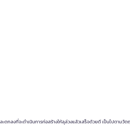
และตกลงที่จะดำเนินการก่อสร้างให้ลุล่วงแล้วเสร็จด้วยดี เป็นไปตามวั