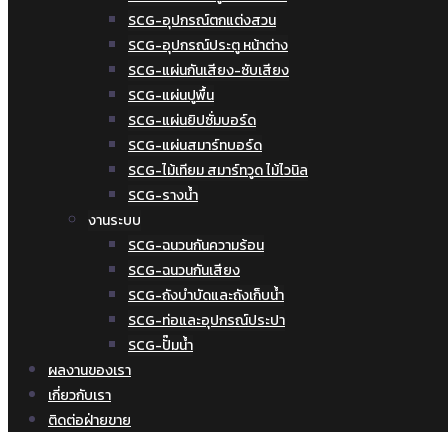
SCG-อุปกรณ์ตกแต่งสวน
SCG-อุปกรณ์ประตู หน้าต่าง
SCG-แผ่นกันเสียง-ซับเสียง
SCG-แผ่นปูพื้น
SCG-แผ่นยิปซั่มบอร์ด
SCG-แผ่นสมาร์ทบอร์ด
SCG-ไม้เทียม สมาร์ทวูด ไม้ไวนิล
SCG-รางน้ำ
งานระบบ
SCG-ฉนวนกันความร้อน
SCG-ฉนวนกันเสียง
SCG-ถังบำบัดและถังเก็บน้ำ
SCG-ท่อและอุปกรณ์ประปา
SCG-ปั๊มน้ำ
ผลงานของเรา
เกี่ยวกับเรา
ติดต่อฝ่ายขาย