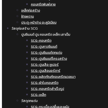
คอนกรีตพิมพ์ลาย
เหล็กก่อสร้าง
ฝ้าเพดาน
ประตู-หน้าต่าง อะลูมิเนียม
วัสดุก่อสร้าง SCG
ปูนซีเมนต์ ปูน คอนกรีต เหล็ก เสาเข็ม
SCG-คอนกรีต
SCG-ปูนกาวซีเมนต์
SCG-ปูนซีเมนต์ตกแต่ง
SCG-ปูนซีเมนต์โครงสร้าง
SCG-ปูนเสือ ซูเปอร์
SCG-ปูนเสือมอร์ตาร์
SCG-ผลิตภัณฑ์คอนกรีตมวลเบา
SCG-ผ้าใบคอนกรีต
SCG-คอนกรีตสำเร็จรูป
SCG-เหล็ก
วัสดุตกแต่ง
SCG-กระเบื้องปูพื้นและผนัง