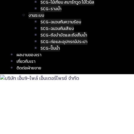
SCG-ไม้เทียม สมาร์ทวูด ไม้ไวนิล
SCG-รางน้ำ
งานระบบ
SCG-ฉนวนกันความร้อน
SCG-ฉนวนกันเสียง
SCG-ถังบำบัดและถังเก็บน้ำ
SCG-ท่อและอุปกรณ์ประปา
SCG-ปั๊มน้ำ
ผลงานของเรา
เกี่ยวกับเรา
ติดต่อฝ่ายขาย