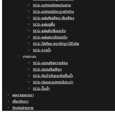
SCG-อุปกรณ์ตกแต่งสวน
SCG-อุปกรณ์ประตู หน้าต่าง
SCG-แผ่นกันเสียง-ซับเสียง
SCG-แผ่นปูพื้น
SCG-แผ่นยิปซั่มบอร์ด
SCG-แผ่นสมาร์ทบอร์ด
SCG-ไม้เทียม สมาร์ทวูด ไม้ไวนิล
SCG-รางน้ำ
งานระบบ
SCG-ฉนวนกันความร้อน
SCG-ฉนวนกันเสียง
SCG-ถังบำบัดและถังเก็บน้ำ
SCG-ท่อและอุปกรณ์ประปา
SCG-ปั๊มน้ำ
ผลงานของเรา
เกี่ยวกับเรา
ติดต่อฝ่ายขาย