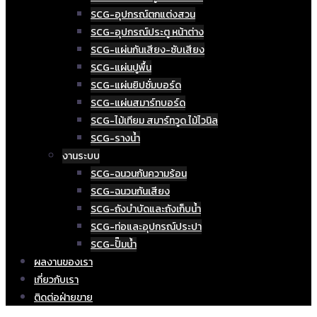
SCG-อุปกรณ์ตกแต่งสวน
SCG-อุปกรณ์ประตู หน้าต่าง
SCG-แผ่นกันเสียง-ซับเสียง
SCG-แผ่นปูพื้น
SCG-แผ่นยิปซั่มบอร์ด
SCG-แผ่นสมาร์ทบอร์ด
SCG-ไม้เทียม สมาร์ทวูด ไม้ไวนิล
SCG-รางน้ำ
งานระบบ
SCG-ฉนวนกันความร้อน
SCG-ฉนวนกันเสียง
SCG-ถังบำบัดและถังเก็บน้ำ
SCG-ท่อและอุปกรณ์ประปา
SCG-ปั๊มน้ำ
ผลงานของเรา
เกี่ยวกับเรา
ติดต่อฝ่ายขาย