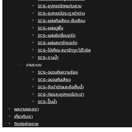
SCG-อุปกรณ์ตกแต่งสวน
SCG-อุปกรณ์ประตู หน้าต่าง
SCG-แผ่นกันเสียง-ซับเสียง
SCG-แผ่นปูพื้น
SCG-แผ่นยิปซั่มบอร์ด
SCG-แผ่นสมาร์ทบอร์ด
SCG-ไม้เทียม สมาร์ทวูด ไม้ไวนิล
SCG-รางน้ำ
งานระบบ
SCG-ฉนวนกันความร้อน
SCG-ฉนวนกันเสียง
SCG-ถังบำบัดและถังเก็บน้ำ
SCG-ท่อและอุปกรณ์ประปา
SCG-ปั๊มน้ำ
ผลงานของเรา
เกี่ยวกับเรา
ติดต่อฝ่ายขาย