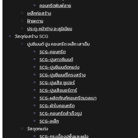
คอนกรีตพิมพ์ลาย
เหล็กก่อสร้าง
ฝ้าเพดาน
ประตู-หน้าต่าง อะลูมิเนียม
วัสดุก่อสร้าง SCG
ปูนซีเมนต์ ปูน คอนกรีต เหล็ก เสาเข็ม
SCG-คอนกรีต
SCG-ปูนกาวซีเมนต์
SCG-ปูนซีเมนต์ตกแต่ง
SCG-ปูนซีเมนต์โครงสร้าง
SCG-ปูนเสือ ซูเปอร์
SCG-ปูนเสือมอร์ตาร์
SCG-ผลิตภัณฑ์คอนกรีตมวลเบา
SCG-ผ้าใบคอนกรีต
SCG-คอนกรีตสำเร็จรูป
SCG-เหล็ก
วัสดุตกแต่ง
SCG-กระเบื้องปูพื้นและผนัง