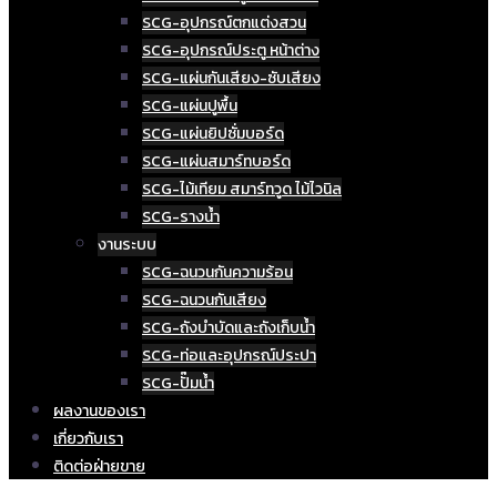
SCG-อุปกรณ์ตกแต่งสวน
SCG-อุปกรณ์ประตู หน้าต่าง
SCG-แผ่นกันเสียง-ซับเสียง
SCG-แผ่นปูพื้น
SCG-แผ่นยิปซั่มบอร์ด
SCG-แผ่นสมาร์ทบอร์ด
SCG-ไม้เทียม สมาร์ทวูด ไม้ไวนิล
SCG-รางน้ำ
งานระบบ
SCG-ฉนวนกันความร้อน
SCG-ฉนวนกันเสียง
SCG-ถังบำบัดและถังเก็บน้ำ
SCG-ท่อและอุปกรณ์ประปา
SCG-ปั๊มน้ำ
ผลงานของเรา
เกี่ยวกับเรา
ติดต่อฝ่ายขาย