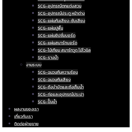
SCG-อุปกรณ์ตกแต่งสวน
SCG-อุปกรณ์ประตู หน้าต่าง
SCG-แผ่นกันเสียง-ซับเสียง
SCG-แผ่นปูพื้น
SCG-แผ่นยิปซั่มบอร์ด
SCG-แผ่นสมาร์ทบอร์ด
SCG-ไม้เทียม สมาร์ทวูด ไม้ไวนิล
SCG-รางน้ำ
งานระบบ
SCG-ฉนวนกันความร้อน
SCG-ฉนวนกันเสียง
SCG-ถังบำบัดและถังเก็บน้ำ
SCG-ท่อและอุปกรณ์ประปา
SCG-ปั๊มน้ำ
ผลงานของเรา
เกี่ยวกับเรา
ติดต่อฝ่ายขาย