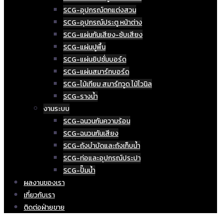
SCG-อุปกรณ์ตกแต่งสวน
SCG-อุปกรณ์ประตู หน้าต่าง
SCG-แผ่นกันเสียง-ซับเสียง
SCG-แผ่นปูพื้น
SCG-แผ่นยิปซั่มบอร์ด
SCG-แผ่นสมาร์ทบอร์ด
SCG-ไม้เทียม สมาร์ทวูด ไม้ไวนิล
SCG-รางน้ำ
งานระบบ
SCG-ฉนวนกันความร้อน
SCG-ฉนวนกันเสียง
SCG-ถังบำบัดและถังเก็บน้ำ
SCG-ท่อและอุปกรณ์ประปา
SCG-ปั๊มน้ำ
ผลงานของเรา
เกี่ยวกับเรา
ติดต่อฝ่ายขาย