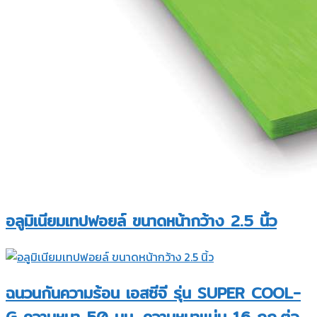
อลูมิเนียมเทปฟอยล์ ขนาดหน้ากว้าง 2.5 นิ้ว
ฉนวนกันความร้อน เอสซีจี รุ่น SUPER COOL-