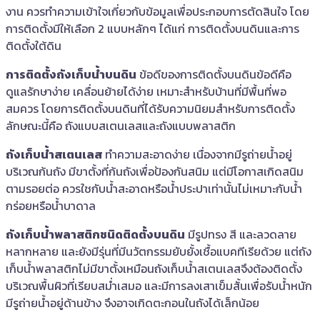
งาน ควรทำความเข้าใจเกี่ยวกับข้อมูลเพื่อประกอบการตัดสินใจ โดย
การติดตั้งมีให้เลือก 2 แบบหลักๆ ได้แก่ การติดตั้งบนดินและการ
ติดตั้งใต้ดิน
การติดตั้งถังเก็บน้ำบนดิน
ข้อดีของการติดตั้งบนดินข้อดีคือ
ดูแลรักษาง่าย เคลื่อนย้ายได้ง่าย เหมาะสำหรับบ้านที่มีพื้นที่พอ
สมควร โดยการติดตั้งบนดินที่ได้รับความนิยมสำหรับการติดตั้ง
ลักษณะนี้คือ ถังแบบสเตนเลสและถังแบบพลาสติก
ถังเก็บน้ำสเตนเลส
ทำความสะอาดง่าย เนื่องจากมีรูถ่ายน้ำอยู่
บริเวณก้นถัง มีขาตั้งที่ก้นถังเพื่อป้องกันสนิม แต่มีโอกาสเกิดสนิม
ตามรอยต่อ ควรใชกับน้ำสะอาดหรือน้ำประปาเท่านั้นไม่เหมาะกับน้ำ
กร่อยหรือน้ำบาดาล
ถังเก็บน้ำพลาสติกชนิดติดตั้งบนดิน
มีรูปทรง สี และลวดลาย
หลากหลาย และยังมีรุ่นที่มีนวัตกรรมยับยั้งเชื้อแบคทีเรียด้วย แต่ถัง
เก็บน้ำพลาสติกไม่มีขาตั้งเหมือนถังเก็บน้ำสเตนเลสจึงต้องติดตั้ง
บริเวณพื้นผิวที่เรียบสม่ำเสมอ และมีการลงเสาเข็มสั้นเพื่อรับน้ำหนัก
มีรูถ่ายน้ำอยู่ด้านข้าง จึงอาจเกิดตะกอนในถังได้เล็กน้อย