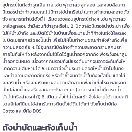
อุปกรณ์ในถังชำรุดเสียหาย เช่น ฟุตวาล์ว ลูกลอย และคอยสังเกต
มิเตอร์น้ำว่าทำงานขณะไม่มีการใช้น้ำหรือไม่ ในการทำความสะอาดตัว
ถัง สามารถทำได้ดังนี้ 1. เริ่มตรวจสอบอุปกรณ์ต่างๆ เช่น ฟุตวาล์ว
วาล์วลูกลอย ว่ามีส่วนที่ชำรุดหรือไม่ 2. ปิดวาล์วมิเตอร์น้ำประปา เพื่อ
ไม่ให้น้ำเข้าถัง และเปิดใช้น้ำในบ้านเพื่อระบายน้ำที่ค้างในถังให้ลดลง
3. ปิดเบรกเกอร์ของปั๊มน้ำ เพื่อไม่ให้ปั๊มทำงานขณะกำลังล้างถังเพื่อ
ความปลอดภัย 4. ใช้อุปกรณ์ขัดล้างทำความสะอาดคราบสกปรก
ภายในถังให้ทั่ว หลังจากนั้นใช้ไดโว่สูบน้ำออกจากถัง พึงระวังอย่าสูบ
น้ำออกจนหมด เนื่องจากดินรอบถังมีแรงดันมากจนอาจจะดันถังให้
เกิดความเสียหายได้ 5. เปิดวาล์วน้ำประปา ปล่อยให้น้ำเข้าไปในถัง
และทำความสะอาดอีกครั้ง หรือทำซ้ำจนกว่าน้ำในถังจะใสขึ้น แล้วใส่
คลอรีนน้ำ หรือคลอรีนผง ผสมตามสัดส่วนเพื่อฆ่าเชื้อโรค หลังจาก
นั้นปล่อยน้ำคลอรีนออกจากถังจนหมด (สามารถนำน้ำนี้มารดน้ำ
ต้นไม้หรือล้างรถได้) 6. เปิดวาล์วให้น้ำไหลเข้า จึงใช้งานได้ตามปกติ
โดยยี่ห้อที่นิยมใช้สำหรับการติดตั้งใต้ดินได้แก่ ถังเก็บน้ำยี่ห้อ
Cotto และยี่ห้อ DOS
ถังบำบัดและถังเก็บน้ำ