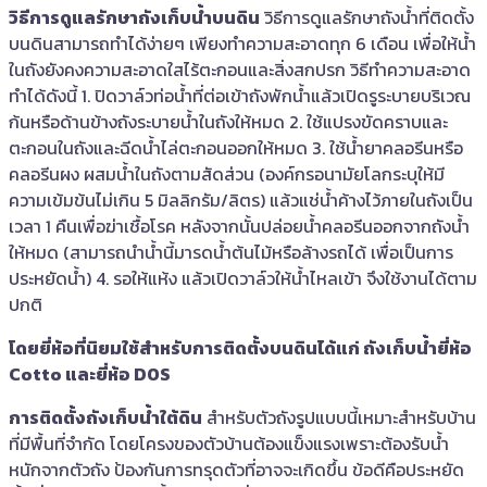
วิธีการดูแลรักษาถังเก็บน้ำบนดิน
วิธีการดูแลรักษาถังน้ำที่ติดตั้ง
บนดินสามารถทำได้ง่ายๆ เพียงทำความสะอาดทุก 6 เดือน เพื่อให้น้ำ
ในถังยังคงความสะอาดใสไร้ตะกอนและสิ่งสกปรก วิธีทำความสะอาด
ทำได้ดังนี้ 1. ปิดวาล์วท่อน้ำที่ต่อเข้าถังพักน้ำแล้วเปิดรูระบายบริเวณ
ก้นหรือด้านข้างถังระบายน้ำในถังให้หมด 2. ใช้แปรงขัดคราบและ
ตะกอนในถังและฉีดน้ำไล่ตะกอนออกให้หมด 3. ใช้น้ำยาคลอรีนหรือ
คลอรีนผง ผสมน้ำในถังตามสัดส่วน (องค์กรอนามัยโลกระบุให้มี
ความเข้มข้นไม่เกิน 5 มิลลิกรัม/ลิตร) แล้วแช่น้ำค้างไว้ภายในถังเป็น
เวลา 1 คืนเพื่อฆ่าเชื้อโรค หลังจากนั้นปล่อยน้ำคลอรีนออกจากถังน้ำ
ให้หมด (สามารถนำน้ำนี้มารดน้ำต้นไม้หรือล้างรถได้ เพื่อเป็นการ
ประหยัดน้ำ) 4. รอให้แห้ง แล้วเปิดวาล์วให้น้ำไหลเข้า จึงใช้งานได้ตาม
ปกติ
โดยยี่ห้อที่นิยมใช้สำหรับการติดตั้งบนดินได้แก่ ถังเก็บน้ำยี่ห้อ
Cotto และยี่ห้อ DOS
การติดตั้งถังเก็บน้ำใต้ดิน
สำหรับตัวถังรูปแบบนี้เหมาะสำหรับบ้าน
ที่มีพื้นที่จำกัด โดยโครงของตัวบ้านต้องแข็งแรงเพราะต้องรับน้ำ
หนักจากตัวถัง ป้องกันการทรุดตัวที่อาจจะเกิดขึ้น ข้อดีคือประหยัด