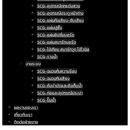
SCG-อุปกรณ์ตกแต่งสวน
SCG-อุปกรณ์ประตู หน้าต่าง
SCG-แผ่นกันเสียง-ซับเสียง
SCG-แผ่นปูพื้น
SCG-แผ่นยิปซั่มบอร์ด
SCG-แผ่นสมาร์ทบอร์ด
SCG-ไม้เทียม สมาร์ทวูด ไม้ไวนิล
SCG-รางน้ำ
งานระบบ
SCG-ฉนวนกันความร้อน
SCG-ฉนวนกันเสียง
SCG-ถังบำบัดและถังเก็บน้ำ
SCG-ท่อและอุปกรณ์ประปา
SCG-ปั๊มน้ำ
ผลงานของเรา
เกี่ยวกับเรา
ติดต่อฝ่ายขาย