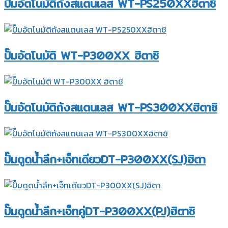
ปั๊มอัตโนมัติถังสแตนเลส WT-PS250XXฮิตาชิ
ปั๊มอัตโนมัติ WT-P300XX ฮิตาชิ
ปั๊มอัตโนมัติถังสแตนเลส WT-PS300XXฮิตาชิ
ปั๊มดูดน้ำลึก+เจ็ทเดียวDT-P300XX(SJ)ฮิตา
ปั๊มดูดน้ำลึก+เจ็ทคู่DT-P300XX(PJ)ฮิตาชิ