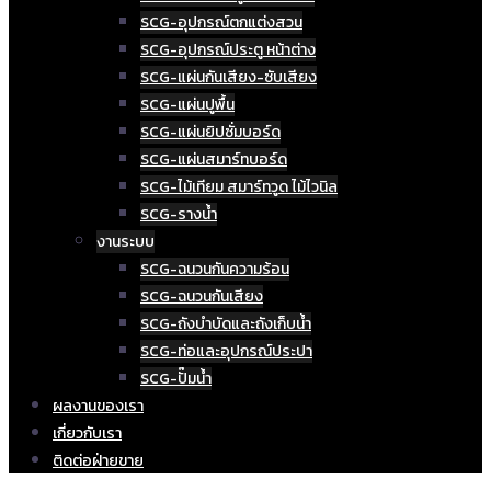
SCG-อุปกรณ์ตกแต่งสวน
SCG-อุปกรณ์ประตู หน้าต่าง
SCG-แผ่นกันเสียง-ซับเสียง
SCG-แผ่นปูพื้น
SCG-แผ่นยิปซั่มบอร์ด
SCG-แผ่นสมาร์ทบอร์ด
SCG-ไม้เทียม สมาร์ทวูด ไม้ไวนิล
SCG-รางน้ำ
งานระบบ
SCG-ฉนวนกันความร้อน
SCG-ฉนวนกันเสียง
SCG-ถังบำบัดและถังเก็บน้ำ
SCG-ท่อและอุปกรณ์ประปา
SCG-ปั๊มน้ำ
ผลงานของเรา
เกี่ยวกับเรา
ติดต่อฝ่ายขาย