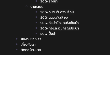
SCG-รางน้ำ
งานระบบ
SCG-ฉนวนกันความร้อน
SCG-ฉนวนกันเสียง
SCG-ถังบำบัดและถังเก็บน้ำ
SCG-ท่อและอุปกรณ์ประปา
SCG-ปั๊มน้ำ
ผลงานของเรา
เกี่ยวกับเรา
ติดต่อฝ่ายขาย