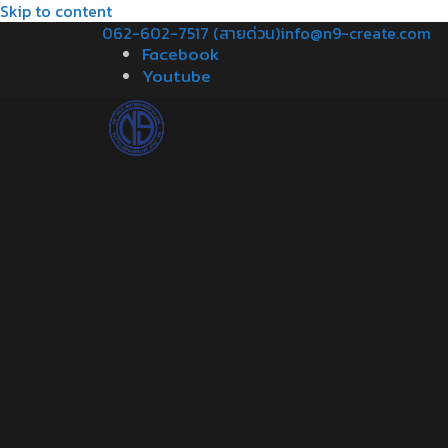
Skip to content
062-602-7517 (สายด่วน)
info@n9-create.com
Facebook
Youtube