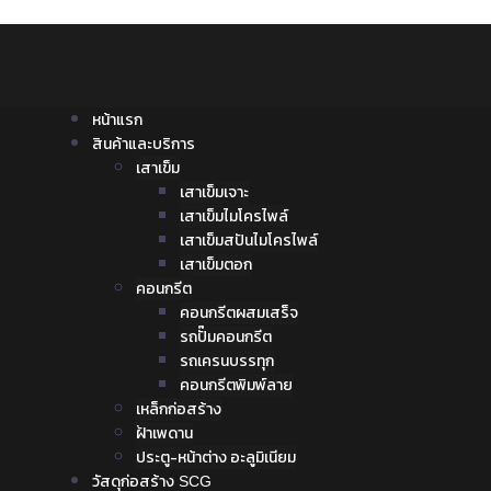
หน้าแรก
สินค้าและบริการ
เสาเข็ม
เสาเข็มเจาะ
เสาเข็มไมโครไพล์
เสาเข็มสปันไมโครไพล์
เสาเข็มตอก
คอนกรีต
คอนกรีตผสมเสร็จ
รถปั๊มคอนกรีต
รถเครนบรรทุก
คอนกรีตพิมพ์ลาย
เหล็กก่อสร้าง
ฝ้าเพดาน
ประตู-หน้าต่าง อะลูมิเนียม
วัสดุก่อสร้าง SCG