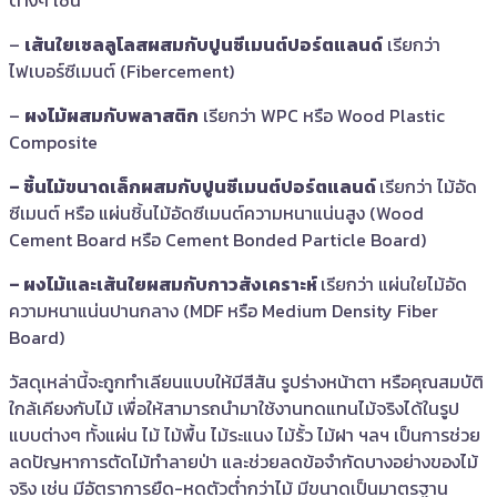
ต่างๆ เช่น
–
เส้นใยเซลลูโลสผสมกับปูนซีเมนต์ปอร์ตแลนด์
เรียกว่า
ไฟเบอร์ซีเมนต์ (Fibercement)
–
ผงไม้ผสมกับพลาสติก
เรียกว่า WPC หรือ Wood Plastic
Composite
– ชิ้นไม้ขนาดเล็กผสมกับปูนซีเมนต์ปอร์ตแลนด์
เรียกว่า ไม้อัด
ซีเมนต์ หรือ แผ่นชิ้นไม้อัดซีเมนต์ความหนาแน่นสูง (Wood
Cement Board หรือ Cement Bonded Particle Board)
– ผงไม้และเส้นใยผสมกับกาวสังเคราะห์
เรียกว่า แผ่นใยไม้อัด
ความหนาแน่นปานกลาง (MDF หรือ Medium Density Fiber
Board)
วัสดุเหล่านี้จะถูกทำเลียนแบบให้มีสีสัน รูปร่างหน้าตา หรือคุณสมบัติ
ใกล้เคียงกับไม้ เพื่อให้สามารถนำมาใช้งานทดแทนไม้จริงได้ในรูป
แบบต่างๆ ทั้งแผ่น ไม้ ไม้พื้น ไม้ระแนง ไม้รั้ว ไม้ฝา ฯลฯ เป็นการช่วย
ลดปัญหาการตัดไม้ทำลายป่า และช่วยลดข้อจำกัดบางอย่างของไม้
จริง เช่น มีอัตราการยืด-หดตัวต่ำกว่าไม้ มีขนาดเป็นมาตรฐาน