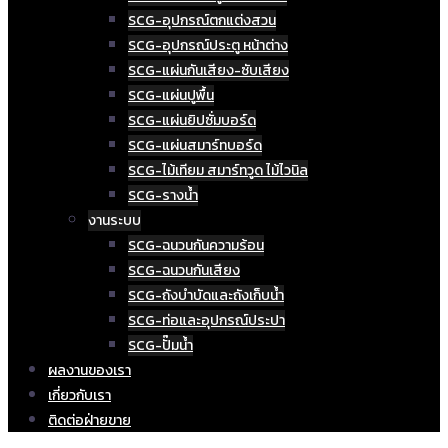
SCG-อุปกรณ์ตกแต่งสวน
SCG-อุปกรณ์ประตู หน้าต่าง
SCG-แผ่นกันเสียง-ซับเสียง
SCG-แผ่นปูพื้น
SCG-แผ่นยิปซั่มบอร์ด
SCG-แผ่นสมาร์ทบอร์ด
SCG-ไม้เทียม สมาร์ทวูด ไม้ไวนิล
SCG-รางน้ำ
งานระบบ
SCG-ฉนวนกันความร้อน
SCG-ฉนวนกันเสียง
SCG-ถังบำบัดและถังเก็บน้ำ
SCG-ท่อและอุปกรณ์ประปา
SCG-ปั๊มน้ำ
ผลงานของเรา
เกี่ยวกับเรา
ติดต่อฝ่ายขาย